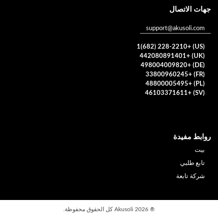
جهات الاتصال
support@akusoli.com
(US) +1(682) 228-2210
(UK) +442080891401
(DE) +498004009820
(FR) +33800960245
(PL) +48800005495
(SV) +46103371611
روابط مفيدة
بيت
تابع طلبي
شركة تابعة
®
2026 Akusoli كل الحقوق محفوظة.