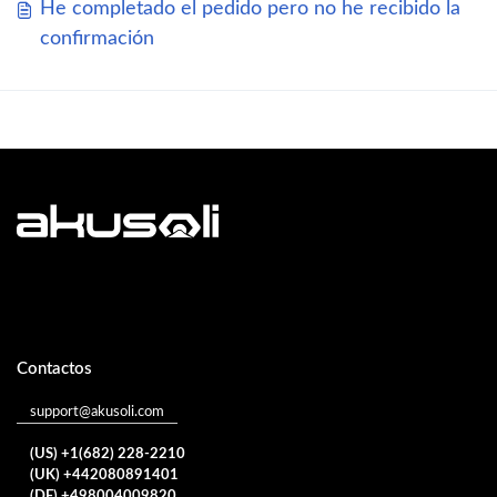
He completado el pedido pero no he recibido la
confirmación
Contactos
support@akusoli.com
(US) +1(682) 228-2210
(UK) +442080891401
(DE) +498004009820