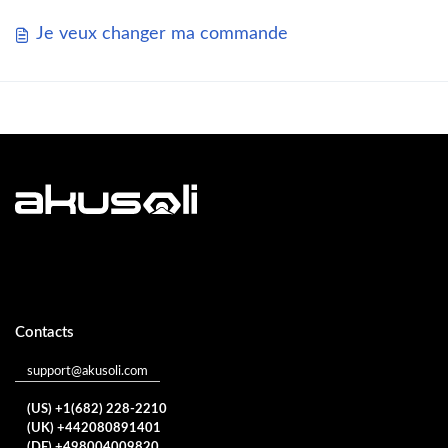
Je veux changer ma commande
Contacts
support@akusoli.com
(US) +1(682) 228-2210
(UK) +442080891401
(DE) +498004009820