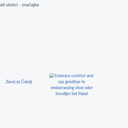
li ulošci - značajke
Akusoli ulošci - 
Zavoj za Čukalj
Smrdljivi Set Paket