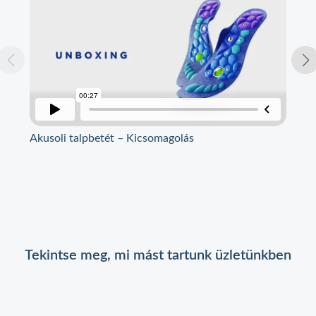
Akusoli talpbetét – Kicsomagolás
Aku
Tekintse meg, mi mást tartunk üzletünkben
Akár 70% kedvezmény