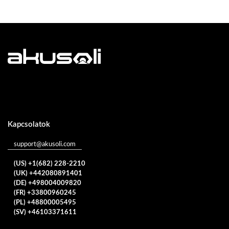
Kapcsolatok
support@akusoli.com
(US) +1(682) 228-2210
(UK) +442080891401
(DE) +498004009820
(FR) +33800960245
(PL) +48800005495
(SV) +46103371611