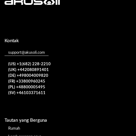
Kontak
support@akusoli.com
(US) +1(682) 228-2210
(UK) +442080891401
(DE) +498004009820
(FR) +33800960245
(PL) +48800005495
(SV) +46103371611
Tautan yang Berguna
Rumah