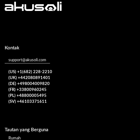
Kontak
support@akusoli.com
(US) +1(682) 228-2210
(UK) +442080891401
(DE) +498004009820
(FR) +33800960245
(PL) +48800005495
(SV) +46103371611
Tautan yang Berguna
Rumah