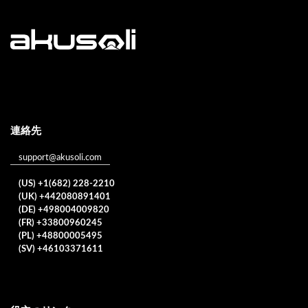
連絡先
support@akusoli.com
(US) +1(682) 228-2210
(UK) +442080891401
(DE) +498004009820
(FR) +33800960245
(PL) +48800005495
(SV) +46103371611