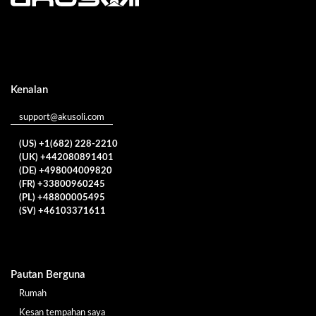
Kenalan
support@akusoli.com
(US) +1(682) 228-2210
(UK) +442080891401
(DE) +498004009820
(FR) +33800960245
(PL) +48800005495
(SV) +46103371611
Pautan Berguna
Rumah
Kesan tempahan saya