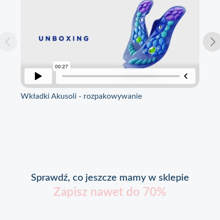
Wkładki Akusoli - rozpakowywanie
Wkł
Sprawdź, co jeszcze mamy w sklepie
Zapisz nawet do 70%