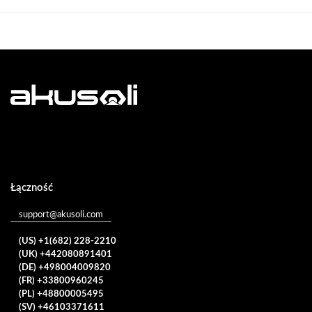
Łączność
support@akusoli.com
(US) +1(682) 228-2210
(UK) +442080891401
(DE) +498004009820
(FR) +33800960245
(PL) +48800005495
(SV) +46103371611