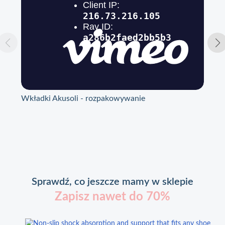
Wkładki Akusoli - rozpakowywanie
Wkł
Sprawdź, co jeszcze mamy w sklepie
Zapisz nawet do 70%