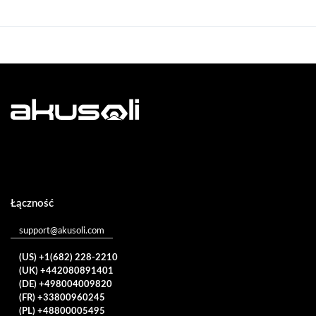
Łączność
support@akusoli.com
(US) +1(682) 228-2210
(UK) +442080891401
(DE) +498004009820
(FR) +33800960245
(PL) +48800005495