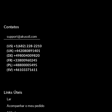
Contatos
support@akusoli.com
(US) +1(682) 228-2210
(UK) +442080891401
(DE) +498004009820
(FR) +33800960245
(PL) +48800005495
(SV) +46103371611
Links Úteis
Lar
Acompanhar o meu pedido