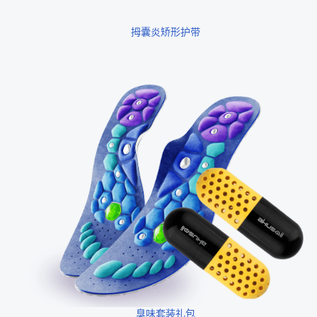
拇囊炎矫形护带
臭味套装礼包