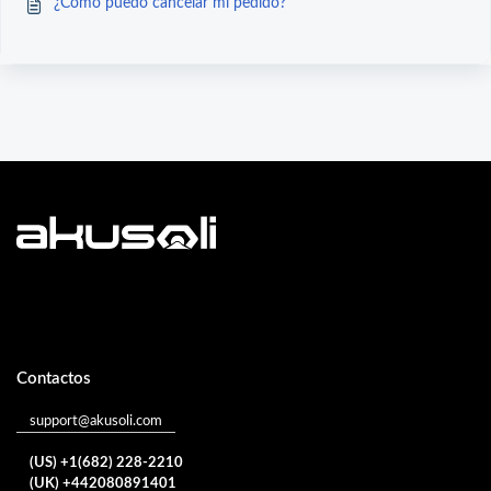
¿Cómo puedo cancelar mi pedido?
Contactos
support@akusoli.com
(US) +1(682) 228-2210
(UK) +442080891401