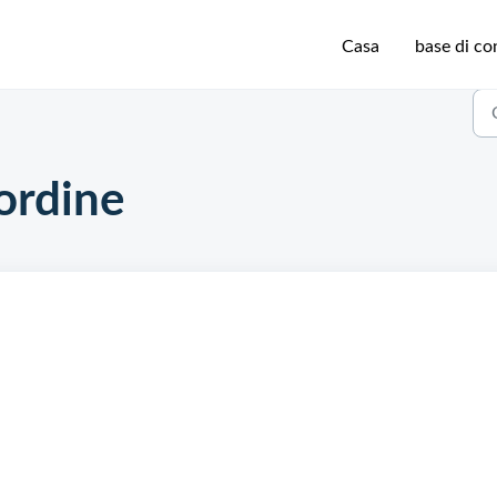
Casa
base di c
ordine