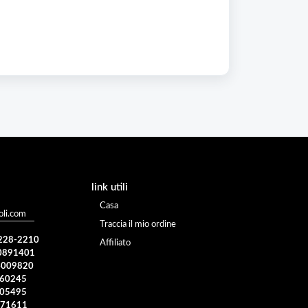
link utili
Casa
li.com
Traccia il mio ordine
 228-2210
Affiliato
0891401
4009820
960245
005495
371611