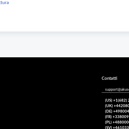
ttura
Contatti
support@akuso
(US) +1(682)
(UK) +44208
(DE) +49800
(FR) +33800
(PL) +48800
(SV) +46103