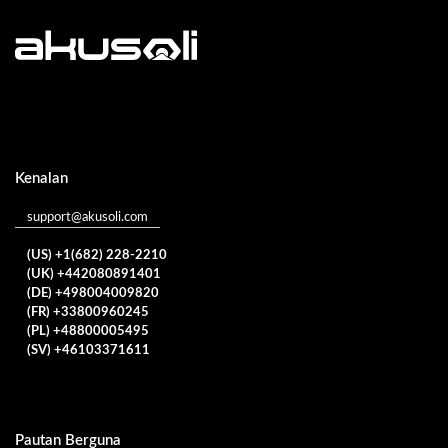
Kenalan
support@akusoli.com
(US) +1(682) 228-2210
(UK) +442080891401
(DE) +498004009820
(FR) +33800960245
(PL) +48800005495
(SV) +46103371611
Pautan Berguna