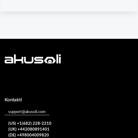
Kontakti
support@akusoli.com
(US) +1(682) 228-2210
(UK) +442080891401
(DE) +498004009820