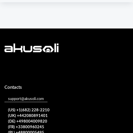
Contacts
support@akusoli.com
(US) +1(682) 228-2210
(UK) +442080891401
(DE) +498004009820
(FR) +33800960245
(PL) +48800005495