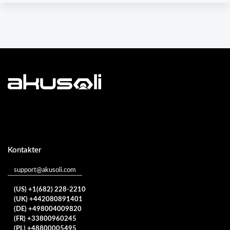
Kontakter
support@akusoli.com
(US) +1(682) 228-2210
(UK) +442080891401
(DE) +498004009820
(FR) +33800960245
(PL) +48800005495