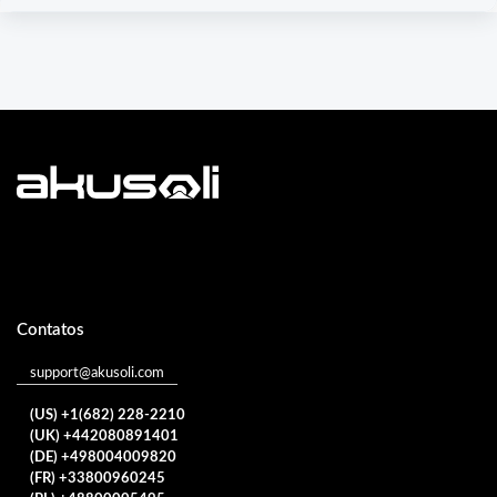
Contatos
support@akusoli.com
(US) +1(682) 228-2210
(UK) +442080891401
(DE) +498004009820
(FR) +33800960245