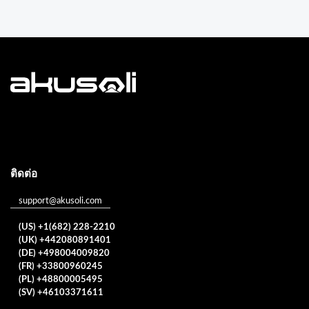
ติดต่อ
support@akusoli.com
(US) +1(682) 228-2210
(UK) +442080891401
(DE) +498004009820
(FR) +33800960245
(PL) +48800005495
(SV) +46103371611