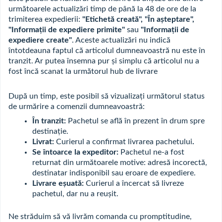
următoarele actualizări timp de până la 48 de ore de la
trimiterea expedierii:
"Etichetă creată", "În așteptare",
"Informații de expediere primite"
sau
"Informații de
expediere create"
. Aceste actualizări nu indică
întotdeauna faptul că articolul dumneavoastră nu este în
tranzit. Ar putea însemna pur și simplu că articolul nu a
fost încă scanat la următorul hub de livrare
După un timp, este posibil să vizualizați următorul status
de urmărire a comenzii dumneavoastră:
În tranzit:
Pachetul se află în prezent în drum spre
destinație.
Livrat:
Curierul a confirmat livrarea pachetului
.
Se întoarce la expeditor:
Pachetul ne-a fost
returnat din următoarele motive: adresă incorectă,
destinatar indisponibil sau eroare de expediere.
Livrare eșuată:
Curierul a încercat să livreze
pachetul, dar nu a reușit.
Ne străduim să vă livrăm comanda cu promptitudine,