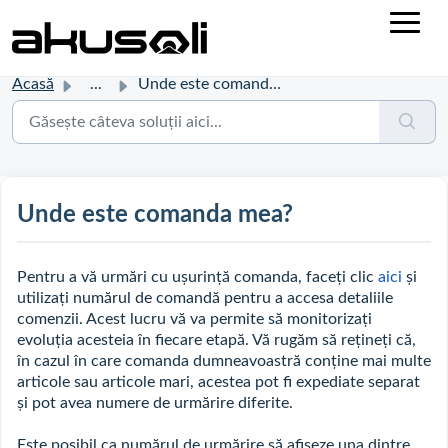
Acasă
...
Unde este comanda mea?
Unde este comanda mea?
Pentru a vă urmări cu ușurință comanda, faceți clic
aici
și
utilizați numărul de comandă pentru a accesa detaliile
comenzii. Acest lucru vă va permite să monitorizați
evoluția acesteia în fiecare etapă. Vă rugăm să rețineți că,
în cazul în care comanda dumneavoastră conține mai multe
articole sau articole mari, acestea pot fi expediate separat
și pot avea numere de urmărire diferite.
Este posibil ca numărul de urmărire să afișeze una dintre