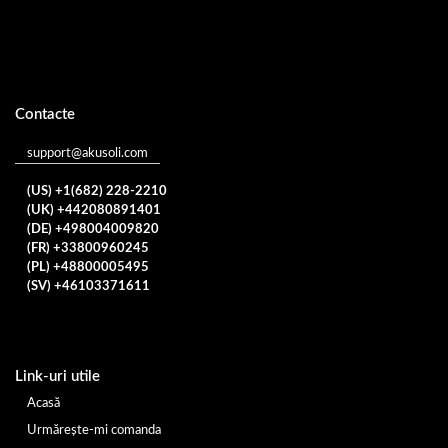
Contacte
support@akusoli.com
(US) +1(682) 228-2210
(UK) +442080891401
(DE) +498004009820
(FR) +33800960245
(PL) +48800005495
(SV) +46103371611
Link-uri utile
Acasă
Urmărește-mi comanda