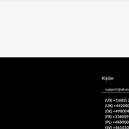
Kişiler
support@akuso
(US) +1(682)
(UK) +44208
(DE) +49800
(FR) +33800
(PL) +48800
(SV) +46103