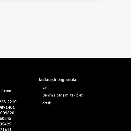
kullanışlı bağlantılar
Ev
li.com
Benim siparişimi takip et
 228-2210
ortak
0891401
4009820
960245
005495
371611