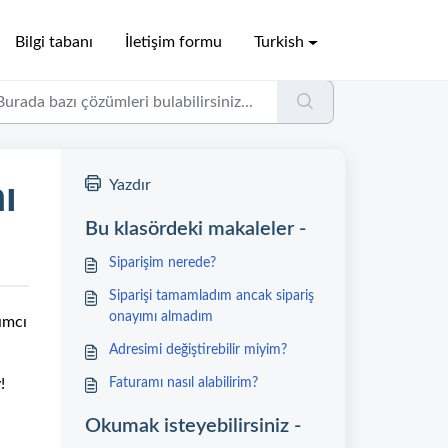
Bilgi tabanı
İletişim formu
Turkish
ı
Yazdır
Bu klasördeki makaleler -
Siparişim nerede?
Siparişi tamamladım ancak sipariş
onayımı almadım
ımcı
Adresimi değiştirebilir miyim?
!
Faturamı nasıl alabilirim?
Okumak isteyebilirsiniz -