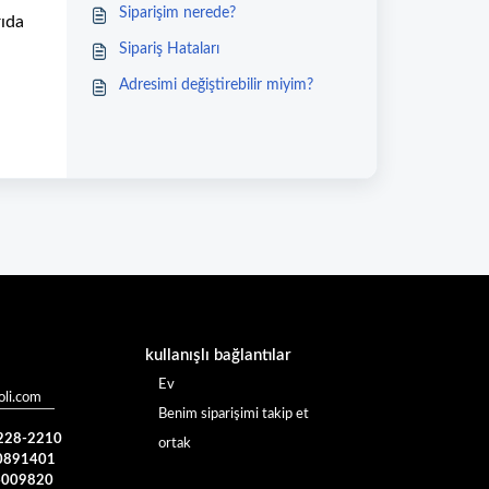
Siparişim nerede?
rıda
Sipariş Hataları
Adresimi değiştirebilir miyim?
kullanışlı bağlantılar
Ev
li.com
Benim siparişimi takip et
 228-2210
ortak
0891401
4009820