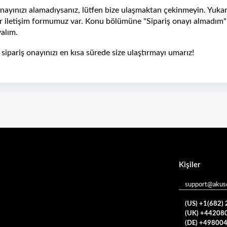
 onayınızı alamadıysanız, lütfen bize ulaşmaktan çekinmeyin. Yuka
 bir iletişim formumuz var. Konu bölümüne "Sipariş onayı almadım"
alım.
, sipariş onayınızı en kısa sürede size ulaştırmayı umarız!
Kişiler
support@akuso
(US) +1(682)
(UK) +44208
(DE) +49800