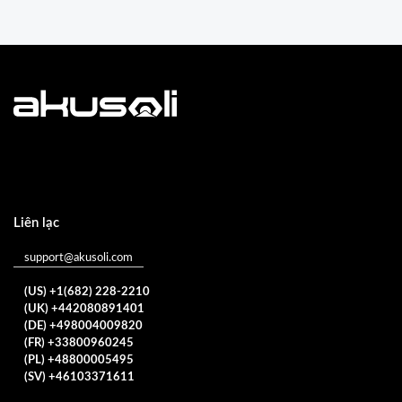
Liên lạc
support@akusoli.com
(US) +1(682) 228-2210
(UK) +442080891401
(DE) +498004009820
(FR) +33800960245
(PL) +48800005495
(SV) +46103371611