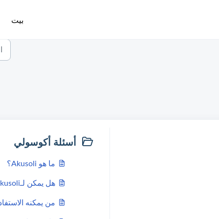
بيت
أسئلة أكوسولي
ما هو Akusoli؟
هل يمكن لـAkusoli تقليل توتر القدم والكعب؟
من يمكنه الاستفاد