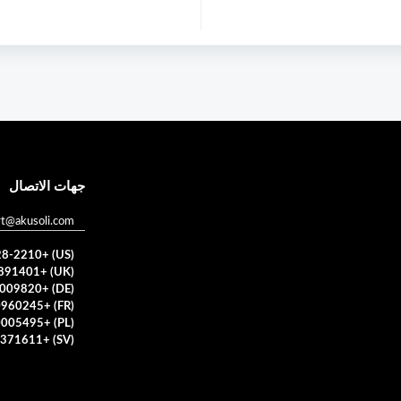
جهات الاتصال
rt@akusoli.com
(US) +1(682) 228-2210
(UK) +442080891401
(DE) +498004009820
(FR) +33800960245
(PL) +48800005495
(SV) +46103371611