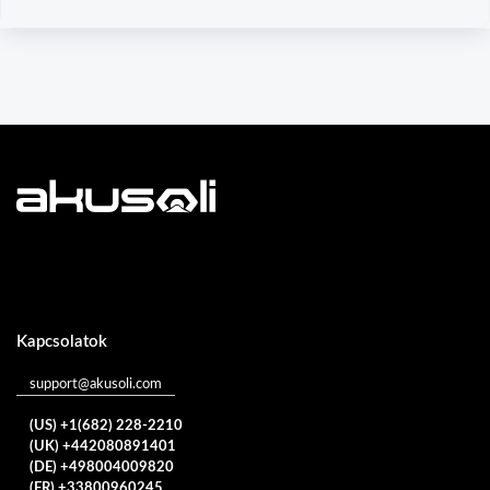
Kapcsolatok
support@akusoli.com
(US) +1(682) 228-2210
(UK) +442080891401
(DE) +498004009820
(FR) +33800960245