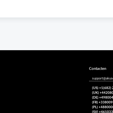
Contacten
support@akuso
(US) +1(682)
(UK) +44208
(DE) +49800
(FR) +33800
(PL) +48800
(SV) +46103