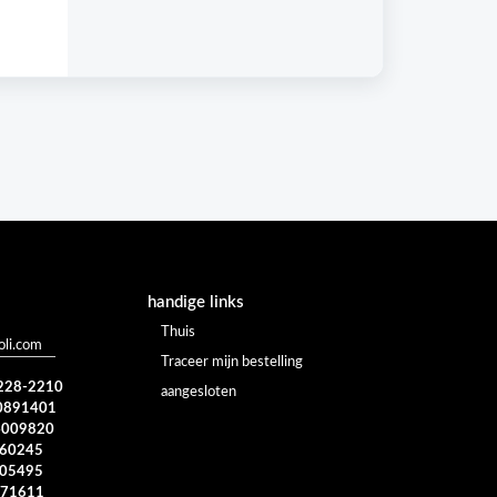
handige links
Thuis
li.com
Traceer mijn bestelling
 228-2210
aangesloten
0891401
4009820
960245
005495
371611