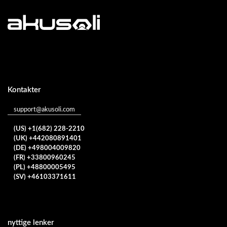
Kontakter
support@akusoli.com
(US) +1(682) 228-2210
(UK) +442080891401
(DE) +498004009820
(FR) +33800960245
(PL) +48800005495
(SV) +46103371611
nyttige lenker