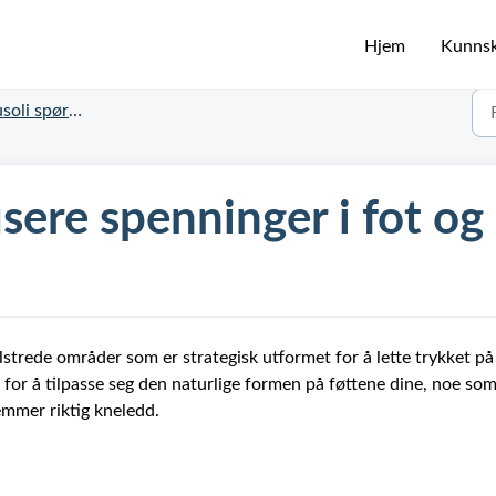
Hjem
Kunns
oli spørsmål
sere spenninger i fot og
strede områder som er strategisk utformet for å lette trykket på
 for å tilpasse seg den naturlige formen på føttene dine, noe so
fremmer riktig kneledd.