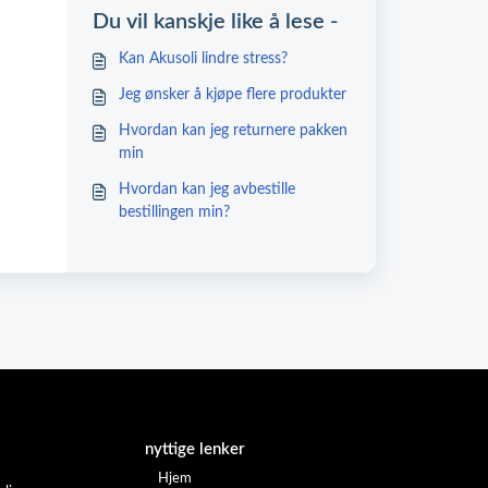
Du vil kanskje like å lese -
Kan Akusoli lindre stress?
Jeg ønsker å kjøpe flere produkter
Hvordan kan jeg returnere pakken
min
Hvordan kan jeg avbestille
bestillingen min?
nyttige lenker
Hjem